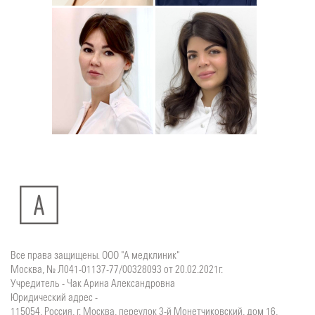
Юлия
Дмитрий
Подробнее
о
Подробнее
о
Стоматолог-хирург
Стоматолог-терапевт
Ситдикова
Тумасян
Алина
Рузанна
Ильясовна
Все права защищены. ООО "А медклиник"
Москва, № Л041-01137-77/00328093 от 20.02.2021г.
Учредитель - Чак Арина Александровна
Юридический адрес -
115054, Россия, г. Москва, переулок 3-й Монетчиковский, дом 16,