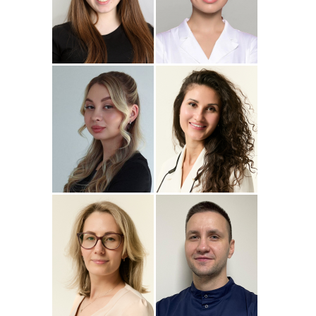
Подробнее
о
Подробнее
о Наталья
Стоматолог-ортопед
Стоматолог-терапевт
Джумаева
Соколовская
Амина
Подробнее
о Полина
Подробнее
о
Стоматолог-терапевт
Стоматолог-терапевт
Соколовская
Прохорова
Анастасия
Подробнее
о
Подробнее
о
Стоматолог-ортодонт
Стоматолог детский
Сейфетдинова
Симонов