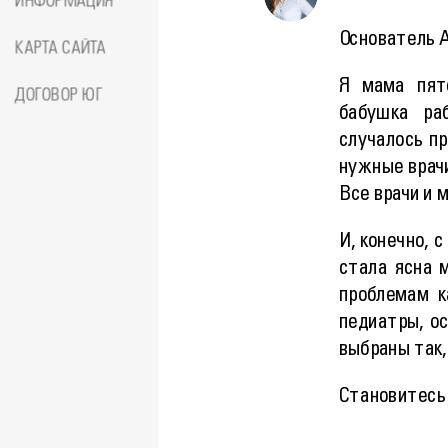
ИНФОРМАЦИЯ
Основатель A
КАРТА САЙТА
Я мама пят
ДОГОВОР ЮГ
бабушка раб
случалось пр
нужные врачи
Все врачи и 
И, конечно, 
стала ясна 
проблемам к
педиатры, о
выбраны так,
Становитесь 