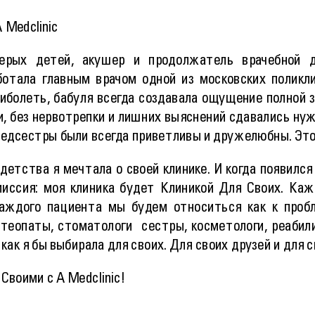
 Medclinic
ерых детей, акушер и продолжатель врачебной д
отала главным врачом одной из московских поликлин
иболеть, бабуля всегда создавала ощущение полной 
, без нервотрепки и лишних выяснений сдавались ну
медсестры были всегда приветливы и дружелюбны. Это 
с детства я мечтала о своей клинике. И когда появился
миссия: моя клиника будет Клиникой Для Своих. Ка
аждого пациента мы будем относиться как к пробле
стеопаты, стоматологи сестры, косметологи, реабил
 как я бы выбирала для своих. Для своих друзей и для 
Своими с A Medclinic!