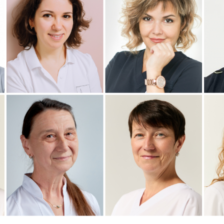
Врач ультразвуковой
Остеопат, к.м.н.
диагностики
Д
Офтальмолог
Детский невролог