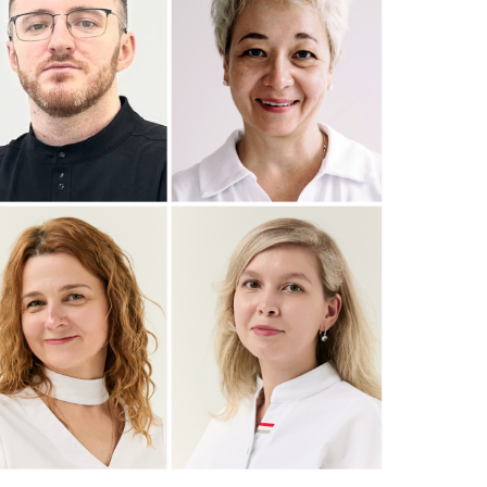
етский кардиолог
Остеопат, к.м.н.
Специалист по
Акушер-гинеколог
физической
эксперт
реабилитации