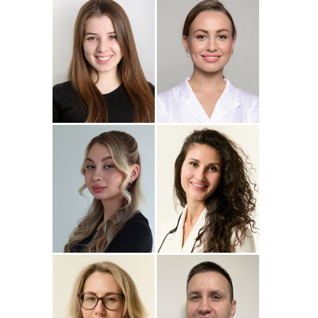
Подробнее
о
Подробнее
о Наталья
Стоматолог-ортопед
Стоматолог-терапевт
Джумаева
Соколовская
Амина
Подробнее
о Полина
Подробнее
о
Стоматолог-терапевт
Стоматолог-терапевт
Соколовская
Прохорова
Анастасия