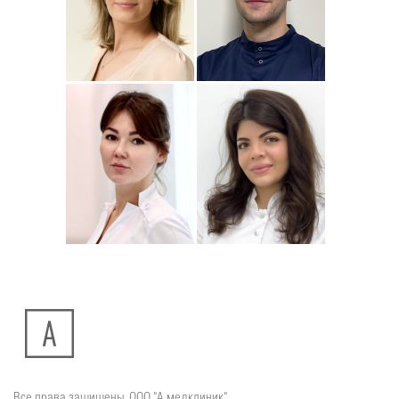
Подробнее
о
Подробнее
о
Стоматолог-ортодонт
Стоматолог детский
Сейфетдинова
Симонов
Юлия
Дмитрий
Подробнее
о
Подробнее
о
Стоматолог-хирург
Стоматолог-терапевт
Ситдикова
Тумасян
Алина
Рузанна
Ильясовна
Все права защищены. ООО "А медклиник"