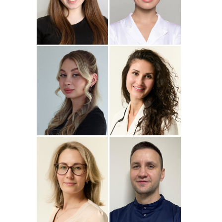
Подробнее
о
Подробнее
о Наталья
Стоматолог-ортопед
Стоматолог-терапевт
Джумаева
Соколовская
Амина
Подробнее
о Полина
Подробнее
о
Стоматолог-терапевт
Стоматолог-терапевт
Соколовская
Прохорова
Анастасия
Подробнее
о
Подробнее
о
Стоматолог-ортодонт
Стоматолог детский
Сейфетдинова
Симонов