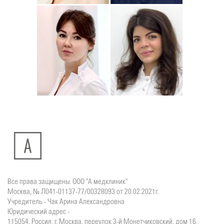
Юлия
Дмитрий
Подробнее
о
Подробнее
о
Стоматолог-хирург
Стоматолог-терапевт
Ситдикова
Тумасян
Алина
Рузанна
Ильясовна
Все права защищены. ООО "А медклиник"
Москва, № Л041-01137-77/00328093 от 20.02.2021г.
Учредитель - Чак Арина Александровна
Юридический адрес -
115054, Россия, г. Москва, переулок 3-й Монетчиковский, дом 16,