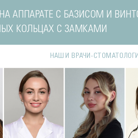
НА АППАРАТЕ С БАЗИСОМ И ВИНТ
ЫХ КОЛЬЦАХ С ЗАМКАМИ
НАШИ ВРАЧИ-СТОМАТОЛОГ
Подробнее
о Наталья
Подробнее
о Полина
П
Стоматолог-терапевт
Стоматолог-терапевт
С
ва
Соколовская
Соколовская