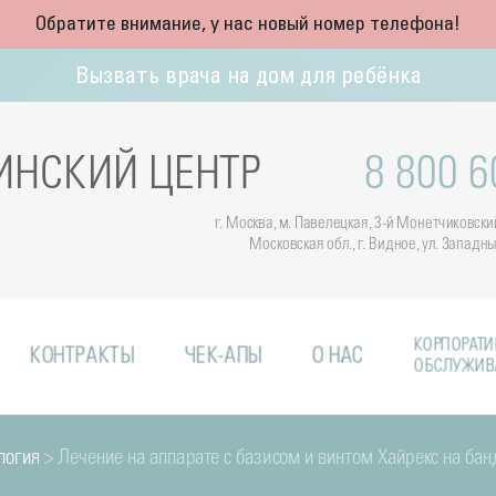
Обратите внимание, у нас новый номер телефона!
Вызвать врача на дом для ребёнка
НСКИЙ ЦЕНТР
8 800 6
г. Москва, м. Павелецкая, 3-й Монетчиковский 
Московская обл., г. Видное, ул. Западн
КОРПОРАТИ
КОНТРАКТЫ
ЧЕК-АПЫ
О НАС
ОБСЛУЖИВ
логия
> Лечение на аппарате с базисом и винтом Хайрекс на ба