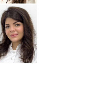
Анастасия
одробнее
о
томатолог-терапевт
Тумасян
Рузанна