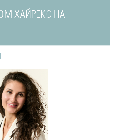
ОМ ХАЙРЕКС НА
И
одробнее
о
томатолог-терапевт
Прохорова