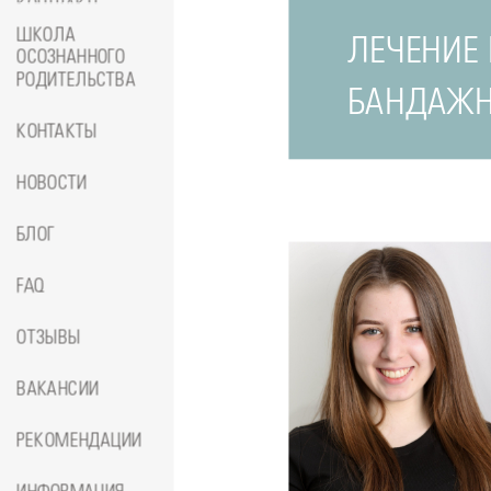
КОНТРАКТЕ
ШКОЛА
ЛЕЧЕНИЕ 
ОСОЗНАННОГО
РОДИТЕЛЬСТВА
БАНДАЖН
КОНТАКТЫ
НОВОСТИ
БЛОГ
FAQ
ОТЗЫВЫ
ВАКАНСИИ
РЕКОМЕНДАЦИИ
Подробнее
о
Стоматолог-ортопед
Джумае