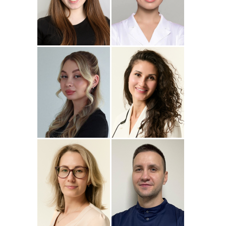
Подробнее
о
Подробнее
о Наталья
Стоматолог-ортопед
Стоматолог-терапевт
Джумаева
Соколовская
Амина
Подробнее
о Полина
Подробнее
о
Стоматолог-терапевт
Стоматолог-терапевт
Соколовская
Прохорова
Анастасия
Подробнее
о
Подробнее
о
Стоматолог-ортодонт
Стоматолог детский
Сейфетдинова
Симонов