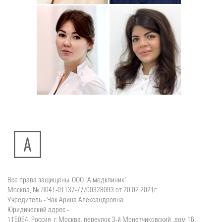
Юлия
Дмитрий
Подробнее
о
Подробнее
о
Стоматолог-хирург
Стоматолог-терапевт
Ситдикова
Тумасян
Алина
Рузанна
Ильясовна
Все права защищены. ООО "А медклиник"
Москва, № Л041-01137-77/00328093 от 20.02.2021г.
Учредитель - Чак Арина Александровна
Юридический адрес -
115054, Россия, г. Москва, переулок 3-й Монетчиковский, дом 16,