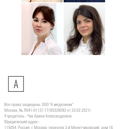
Юлия
Дмитрий
Подробнее
о
Подробнее
о
Стоматолог-хирург
Стоматолог-терапевт
Ситдикова
Тумасян
Алина
Рузанна
Ильясовна
Все права защищены. ООО "А медклиник"
Москва, № Л041-01137-77/00328093 от 20.02.2021г.
Учредитель - Чак Арина Александровна
Юридический адрес -
115054, Россия, г. Москва, переулок 3-й Монетчиковский, дом 16,