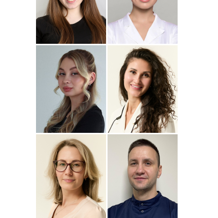
Подробнее
о
Подробнее
о Наталья
Стоматолог-ортопед
Стоматолог-терапевт
Джумаева
Соколовская
Амина
Подробнее
о Полина
Подробнее
о
Стоматолог-терапевт
Стоматолог-терапевт
Соколовская
Прохорова
Анастасия
Подробнее
о
Подробнее
о
Стоматолог-ортодонт
Стоматолог детский
Сейфетдинова
Симонов