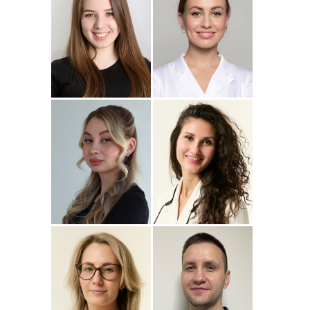
Подробнее
о
Подробнее
о Наталья
Стоматолог-ортопед
Стоматолог-терапевт
Джумаева
Соколовская
Амина
Подробнее
о Полина
Подробнее
о
Стоматолог-терапевт
Стоматолог-терапевт
Соколовская
Прохорова
Анастасия