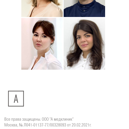
Подробнее
о
Подробнее
о
Стоматолог-ортодонт
Стоматолог детский
Сейфетдинова
Симонов
Юлия
Дмитрий
Подробнее
о
Подробнее
о
Стоматолог-хирург
Стоматолог-терапевт
Ситдикова
Тумасян
Алина
Рузанна
Ильясовна
Все права защищены. ООО "А медклиник"
Москва, № Л041-01137-77/00328093 от 20.02.2021г.