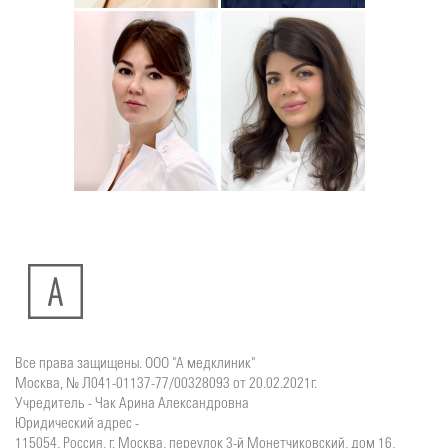
Юлия
Дмитрий
Подробнее
о
Подробнее
о
Стоматолог-хирург
Стоматолог-терапевт
Ситдикова
Тумасян
Алина
Рузанна
Ильясовна
Все права защищены. ООО "А медклиник"
Москва, № Л041-01137-77/00328093 от 20.02.2021г.
Учредитель - Чак Арина Александровна
Юридический адрес -
115054, Россия, г. Москва, переулок 3-й Монетчиковский, дом 16,