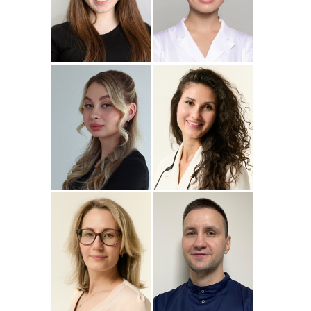
Подробнее
о
Подробнее
о Наталья
Стоматолог-ортопед
Стоматолог-терапевт
Джумаева
Соколовская
Амина
Подробнее
о Полина
Подробнее
о
Стоматолог-терапевт
Стоматолог-терапевт
Соколовская
Прохорова
Анастасия
Подробнее
о
Подробнее
о
Стоматолог-ортодонт
Стоматолог детский
Сейфетдинова
Симонов