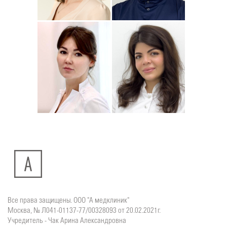
Подробнее
о
Подробнее
о
Стоматолог-ортодонт
Стоматолог детский
Сейфетдинова
Симонов
Юлия
Дмитрий
Подробнее
о
Подробнее
о
Стоматолог-хирург
Стоматолог-терапевт
Ситдикова
Тумасян
Алина
Рузанна
Ильясовна
Все права защищены. ООО "А медклиник"
Москва, № Л041-01137-77/00328093 от 20.02.2021г.
Учредитель - Чак Арина Александровна