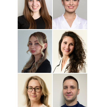
Подробнее
о
Подробнее
о Наталья
Стоматолог-ортопед
Стоматолог-терапевт
Джумаева
Соколовская
Амина
Подробнее
о Полина
Подробнее
о
Стоматолог-терапевт
Стоматолог-терапевт
Соколовская
Прохорова
Анастасия