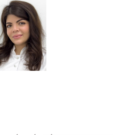
одробнее
о
томатолог-терапевт
Тумасян
Рузанна