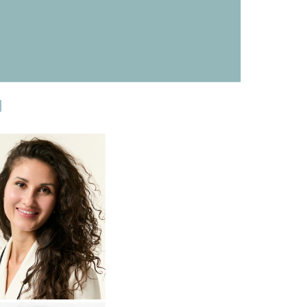
И
одробнее
о
томатолог-терапевт
Прохорова
Анастасия