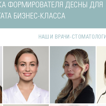
КА ФОРМИРОВАТЕЛЯ ДЕСНЫ ДЛЯ
АТА БИЗНЕС-КЛАССА
НАШИ ВРАЧИ-СТОМАТОЛОГ
Подробнее
о Наталья
Подробнее
о Полина
П
Стоматолог-терапевт
Стоматолог-терапевт
С
ва
Соколовская
Соколовская