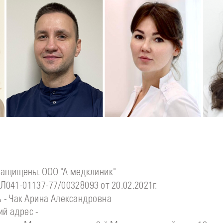
Подробнее
о
Подробнее
о
П
Стоматолог детский
Стоматолог-хирург
С
инова
Симонов
Ситдикова
Дмитрий
Алина
Ильясовна
защищены. ООО "А медклиник"
Л041-01137-77/00328093 от 20.02.2021г.
 - Чак Арина Александровна
й адрес -