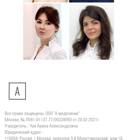
Юлия
Дмитрий
Подробнее
о
Подробнее
о
Стоматолог-хирург
Стоматолог-терапевт
Ситдикова
Тумасян
Алина
Рузанна
Ильясовна
Все права защищены. ООО "А медклиник"
Москва, № Л041-01137-77/00328093 от 20.02.2021г.
Учредитель - Чак Арина Александровна
Юридический адрес -
115054, Россия, г. Москва, переулок 3-й Монетчиковский, дом 16,