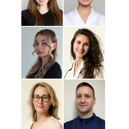
Подробнее
о
Подробнее
о Наталья
Стоматолог-ортопед
Стоматолог-терапевт
Джумаева
Соколовская
Амина
Подробнее
о Полина
Подробнее
о
Стоматолог-терапевт
Стоматолог-терапевт
Соколовская
Прохорова
Анастасия
Подробнее
о
Подробнее
о
Стоматолог-ортодонт
Стоматолог детский
Сейфетдинова
Симонов