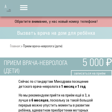
Обратите внимание, у нас новый номер телефона!
Вызвать врача на дом для ребёнка
Главная
> Прием врача-невролога (дети)
5 000 ₽
ПРИЕМ ВРАЧА-НЕВРОЛОГА
(ДЕТИ)
записаться на приём
Сейчас по стандартам Минздрава посещение
детского врача-невролога в
1 месяц
и
1 год
.
Но мы рекомендуем прийти на приём ещё в 3, а
лучше в
6 месяцев
, поскольку за такой большой
перерыв можно упустить моменты в развитии
ребёнка, адекватном приобретении моторных