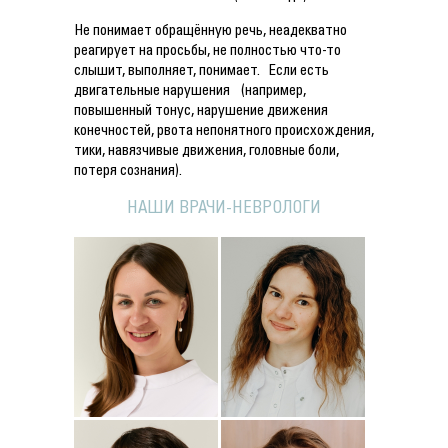
Не понимает обращённую речь, неадекватно
реагирует на просьбы, не полностью что-то
слышит, выполняет, понимает. Если есть
двигательные нарушения (например,
повышенный тонус, нарушение движения
конечностей, рвота непонятного происхождения,
тики, навязчивые движения, головные боли,
потеря сознания).
НАШИ ВРАЧИ-НЕВРОЛОГИ
Подробнее
о
Подробнее
о
Детский невролог
Невролог
Вергизова
Егорова
Анастасия
Ирина