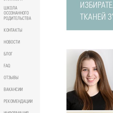
КОНТРАКТЕ
ИЗБИРАТ
ШКОЛА
ОСОЗНАННОГО
ТКАНЕЙ З
РОДИТЕЛЬСТВА
КОНТАКТЫ
НОВОСТИ
БЛОГ
FAQ
ОТЗЫВЫ
ВАКАНСИИ
Подробнее
о
РЕКОМЕНДАЦИИ
Стоматолог-ортопед
Джумае
Амина