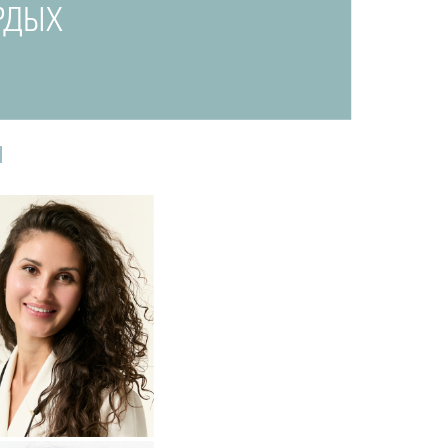
РДЫХ
И
одробнее
о
томатолог-терапевт
Прохорова
Анастасия