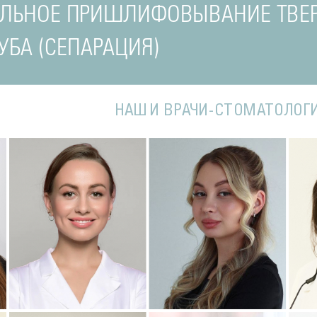
ЕЛЬНОЕ ПРИШЛИФОВЫВАНИЕ ТВЕ
УБА (СЕПАРАЦИЯ)
НАШИ ВРАЧИ-СТОМАТОЛОГ
Подробнее
о Наталья
Подробнее
о Полина
П
Стоматолог-терапевт
Стоматолог-терапевт
С
ва
Соколовская
Соколовская