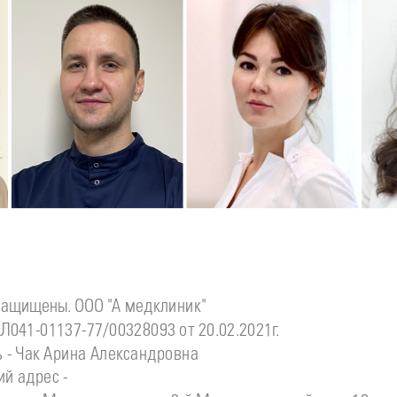
Подробнее
о
Подробнее
о
П
Стоматолог детский
Стоматолог-хирург
С
инова
Симонов
Ситдикова
Дмитрий
Алина
Ильясовна
защищены. ООО "А медклиник"
Л041-01137-77/00328093 от 20.02.2021г.
 - Чак Арина Александровна
й адрес -