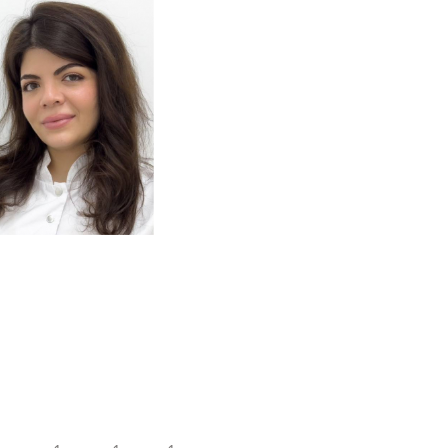
одробнее
о
томатолог-терапевт
Тумасян
Рузанна