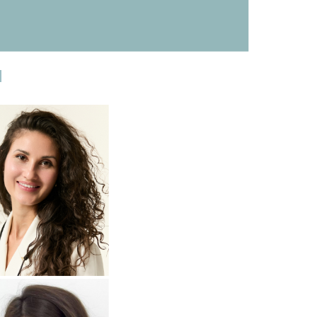
И
одробнее
о
томатолог-терапевт
Прохорова
Анастасия