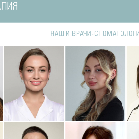
АПИЯ
НАШИ ВРАЧИ-СТОМАТОЛОГ
Подробнее
о Наталья
Подробнее
о Полина
П
Стоматолог-терапевт
Стоматолог-терапевт
С
ва
Соколовская
Соколовская