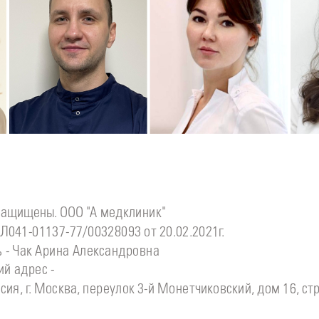
Подробнее
о
Подробнее
о
П
Стоматолог детский
Стоматолог-хирург
С
инова
Симонов
Ситдикова
Дмитрий
Алина
Ильясовна
защищены. ООО "А медклиник"
Л041-01137-77/00328093 от 20.02.2021г.
 - Чак Арина Александровна
й адрес -
сия, г. Москва, переулок 3-й Монетчиковский, дом 16, стр