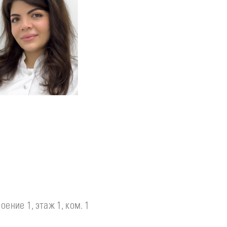
одробнее
о
томатолог-терапевт
Тумасян
Рузанна
оение 1, этаж 1, ком. 1