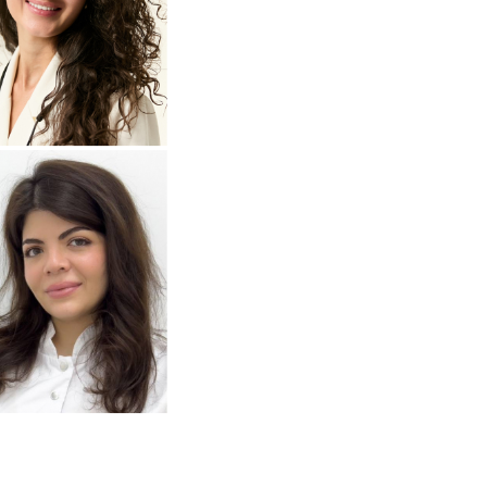
одробнее
о
томатолог-терапевт
Прохорова
Анастасия
одробнее
о
томатолог-терапевт
Тумасян
Рузанна