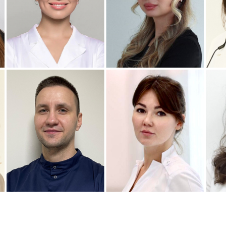
Подробнее
о Наталья
Подробнее
о Полина
П
Стоматолог-терапевт
Стоматолог-терапевт
С
ва
Соколовская
Соколовская
Подробнее
о
Подробнее
о
П
Стоматолог детский
Стоматолог-хирург
С
инова
Симонов
Ситдикова
Дмитрий
Алина
Ильясовна