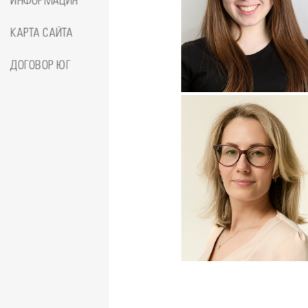
ИНФОРМАЦИЯ
КАРТА САЙТА
Подробнее
о
ДОГОВОР ЮГ
Стоматолог-ортопед
Джумае
Амина
Подробнее
о
Стоматолог-ортодонт
Сейфетд
Юлия