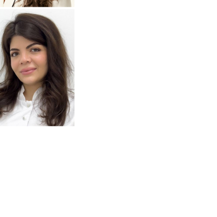
Анастасия
одробнее
о
томатолог-терапевт
Тумасян
Рузанна