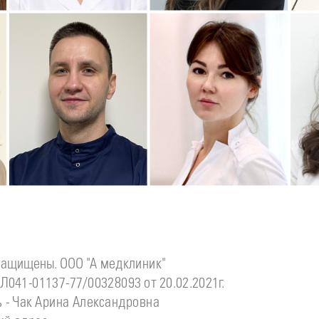
Подробнее
о
Подробнее
о
П
Стоматолог детский
Стоматолог-хирург
С
инова
Симонов
Ситдикова
Дмитрий
Алина
Ильясовна
защищены. ООО "А медклиник"
Л041-01137-77/00328093 от 20.02.2021г.
 - Чак Арина Александровна