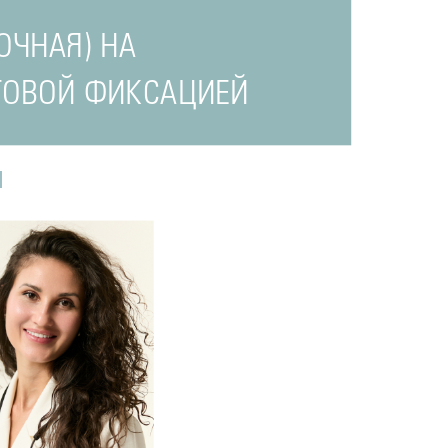
ОЧНАЯ) НА
ТОВОЙ ФИКСАЦИЕЙ
И
одробнее
о
томатолог-терапевт
Прохорова