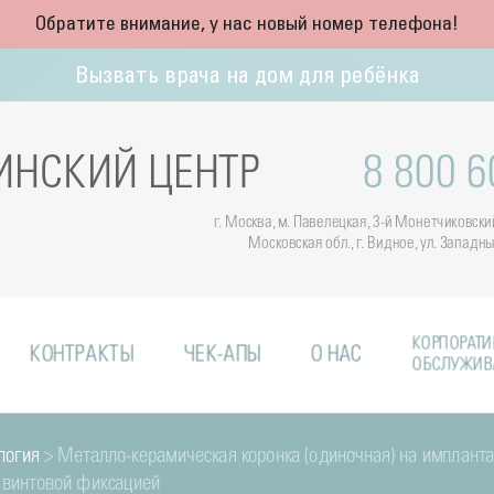
Обратите внимание, у нас новый номер телефона!
Вызвать врача на дом для ребёнка
НСКИЙ ЦЕНТР
8 800 6
г. Москва, м. Павелецкая, 3-й Монетчиковский 
Московская обл., г. Видное, ул. Западн
КОРПОРАТИ
КОНТРАКТЫ
ЧЕК-АПЫ
О НАС
ОБСЛУЖИВ
логия
> Металло-керамическая коронка (одиночная) на импланта
 винтовой фиксацией