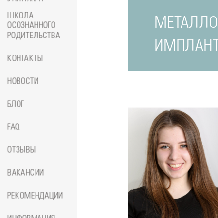
КОНТРАКТЕ
ШКОЛА
МЕТАЛЛО
ОСОЗНАННОГО
РОДИТЕЛЬСТВА
ИМПЛАНТ
КОНТАКТЫ
НОВОСТИ
БЛОГ
FAQ
ОТЗЫВЫ
ВАКАНСИИ
РЕКОМЕНДАЦИИ
Подробнее
о
Стоматолог-ортопед
Джумае