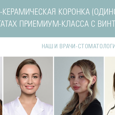
-КЕРАМИЧЕСКАЯ КОРОНКА (ОДИН
АТАХ ПРИЕМИУМ-КЛАССА С ВИН
НАШИ ВРАЧИ-СТОМАТОЛОГ
Подробнее
о Наталья
Подробнее
о Полина
П
Стоматолог-терапевт
Стоматолог-терапевт
С
ва
Соколовская
Соколовская