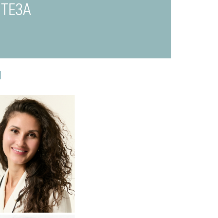
ТЕЗА
И
одробнее
о
томатолог-терапевт
Прохорова
Анастасия