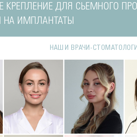
Е КРЕПЛЕНИЕ ДЛЯ СЬЕМНОГО ПРО
Й НА ИМПЛАНТАТЫ
НАШИ ВРАЧИ-СТОМАТОЛОГ
Подробнее
о Наталья
Подробнее
о Полина
П
Стоматолог-терапевт
Стоматолог-терапевт
С
ва
Соколовская
Соколовская