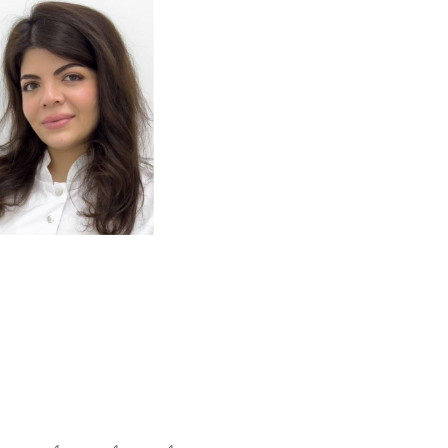
одробнее
о
томатолог-терапевт
Тумасян
Рузанна