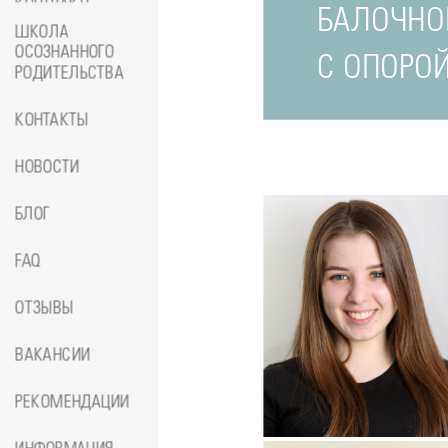
КОНТРАКТЕ
БАЛОЧНО
ШКОЛА
ОСОЗНАННОГО
С ОПОРО
РОДИТЕЛЬСТВА
КОНТАКТЫ
НОВОСТИ
БЛОГ
FAQ
ОТЗЫВЫ
ВАКАНСИИ
Подробнее
о
РЕКОМЕНДАЦИИ
Стоматолог-ортопед
Джумае
Амина