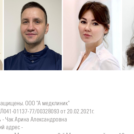
Подробнее
о
Подробнее
о
П
Стоматолог детский
Стоматолог-хирург
С
инова
Симонов
Ситдикова
Дмитрий
Алина
Ильясовна
защищены. ООО "А медклиник"
Л041-01137-77/00328093 от 20.02.2021г.
 - Чак Арина Александровна
й адрес -