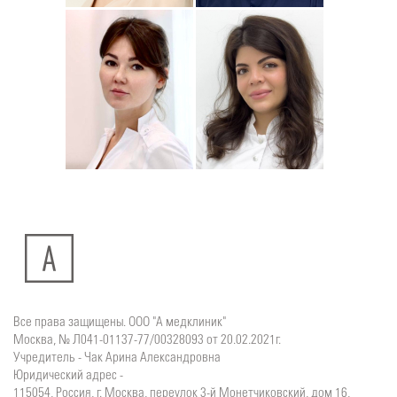
Юлия
Дмитрий
Подробнее
о
Подробнее
о
Стоматолог-хирург
Стоматолог-терапевт
Ситдикова
Тумасян
Алина
Рузанна
Ильясовна
Все права защищены. ООО "А медклиник"
Москва, № Л041-01137-77/00328093 от 20.02.2021г.
Учредитель - Чак Арина Александровна
Юридический адрес -
115054, Россия, г. Москва, переулок 3-й Монетчиковский, дом 16,