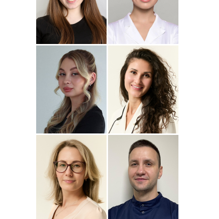
Подробнее
о
Подробнее
о Наталья
Стоматолог-ортопед
Стоматолог-терапевт
Джумаева
Соколовская
Амина
Подробнее
о Полина
Подробнее
о
Стоматолог-терапевт
Стоматолог-терапевт
Соколовская
Прохорова
Анастасия
Подробнее
о
Подробнее
о
Стоматолог-ортодонт
Стоматолог детский
Сейфетдинова
Симонов