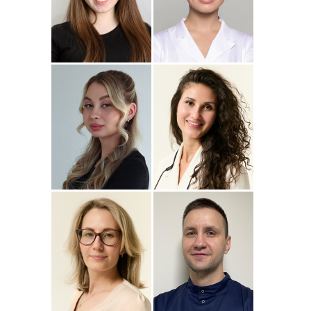
Подробнее
о
Подробнее
о Наталья
Стоматолог-ортопед
Стоматолог-терапевт
Джумаева
Соколовская
Амина
Подробнее
о Полина
Подробнее
о
Стоматолог-терапевт
Стоматолог-терапевт
Соколовская
Прохорова
Анастасия
Подробнее
о
Подробнее
о
Стоматолог-ортодонт
Стоматолог детский
Сейфетдинова
Симонов