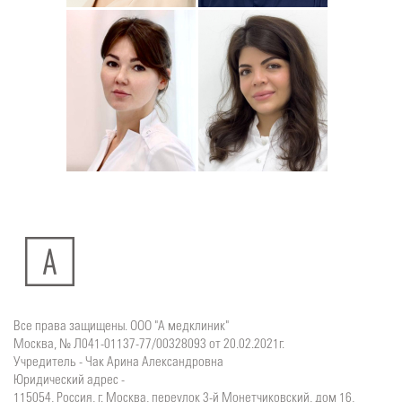
Юлия
Дмитрий
Подробнее
о
Подробнее
о
Стоматолог-хирург
Стоматолог-терапевт
Ситдикова
Тумасян
Алина
Рузанна
Ильясовна
Все права защищены. ООО "А медклиник"
Москва, № Л041-01137-77/00328093 от 20.02.2021г.
Учредитель - Чак Арина Александровна
Юридический адрес -
115054, Россия, г. Москва, переулок 3-й Монетчиковский, дом 16,