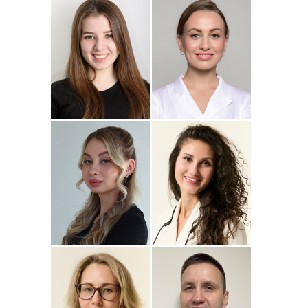
Подробнее
о
Подробнее
о Наталья
Стоматолог-ортопед
Стоматолог-терапевт
Джумаева
Соколовская
Амина
Подробнее
о Полина
Подробнее
о
Стоматолог-терапевт
Стоматолог-терапевт
Соколовская
Прохорова
Анастасия