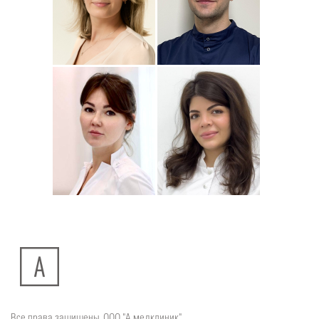
Подробнее
о
Подробнее
о
Стоматолог-ортодонт
Стоматолог детский
Сейфетдинова
Симонов
Юлия
Дмитрий
Подробнее
о
Подробнее
о
Стоматолог-хирург
Стоматолог-терапевт
Ситдикова
Тумасян
Алина
Рузанна
Ильясовна
Все права защищены. ООО "А медклиник"