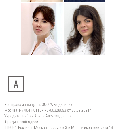
Юлия
Дмитрий
Подробнее
о
Подробнее
о
Стоматолог-хирург
Стоматолог-терапевт
Ситдикова
Тумасян
Алина
Рузанна
Ильясовна
Все права защищены. ООО "А медклиник"
Москва, № Л041-01137-77/00328093 от 20.02.2021г.
Учредитель - Чак Арина Александровна
Юридический адрес -
115054, Россия, г. Москва, переулок 3-й Монетчиковский, дом 16,