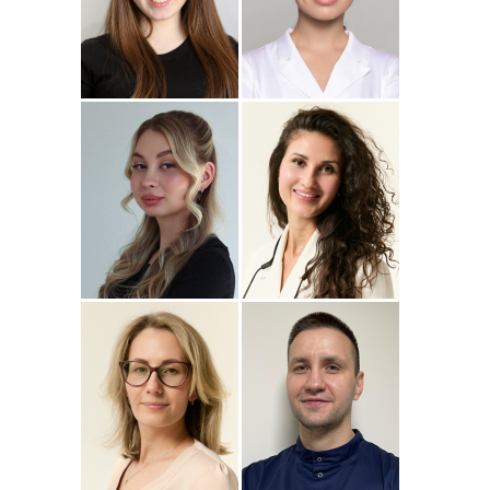
Подробнее
о
Подробнее
о Наталья
Стоматолог-ортопед
Стоматолог-терапевт
Джумаева
Соколовская
Амина
Подробнее
о Полина
Подробнее
о
Стоматолог-терапевт
Стоматолог-терапевт
Соколовская
Прохорова
Анастасия
Подробнее
о
Подробнее
о
Стоматолог-ортодонт
Стоматолог детский
Сейфетдинова
Симонов