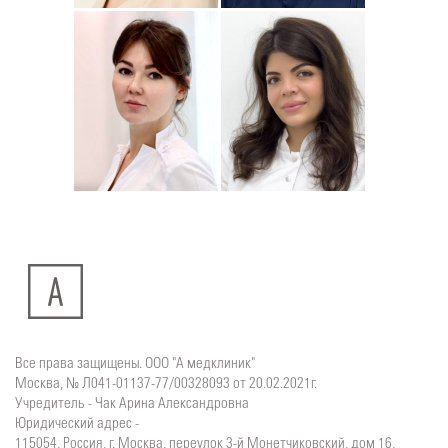
Юлия
Дмитрий
Подробнее
о
Подробнее
о
Стоматолог-хирург
Стоматолог-терапевт
Ситдикова
Тумасян
Алина
Рузанна
Ильясовна
Все права защищены. ООО "А медклиник"
Москва, № Л041-01137-77/00328093 от 20.02.2021г.
Учредитель - Чак Арина Александровна
Юридический адрес -
115054, Россия, г. Москва, переулок 3-й Монетчиковский, дом 16,