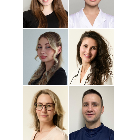
Подробнее
о
Подробнее
о Наталья
Стоматолог-ортопед
Стоматолог-терапевт
Джумаева
Соколовская
Амина
Подробнее
о Полина
Подробнее
о
Стоматолог-терапевт
Стоматолог-терапевт
Соколовская
Прохорова
Анастасия
Подробнее
о
Подробнее
о
Стоматолог-ортодонт
Стоматолог детский
Сейфетдинова
Симонов