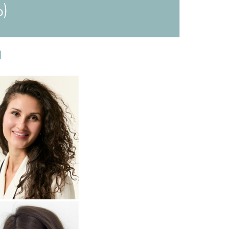
)
И
одробнее
о
томатолог-терапевт
Прохорова
Анастасия