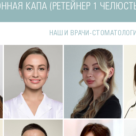
ННАЯ КАПА (РЕТЕЙНЕР 1 ЧЕЛЮСТЬ
НАШИ ВРАЧИ-СТОМАТОЛОГ
Подробнее
о Наталья
Подробнее
о Полина
П
Стоматолог-терапевт
Стоматолог-терапевт
С
ва
Соколовская
Соколовская