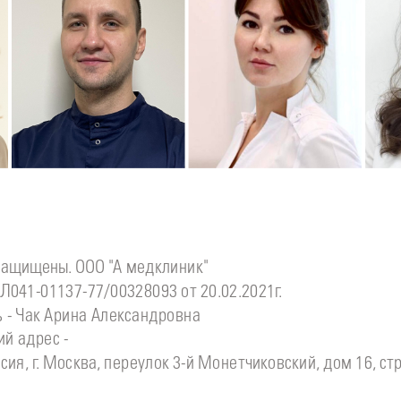
Подробнее
о
Подробнее
о
П
Стоматолог детский
Стоматолог-хирург
С
инова
Симонов
Ситдикова
Дмитрий
Алина
Ильясовна
защищены. ООО "А медклиник"
Л041-01137-77/00328093 от 20.02.2021г.
 - Чак Арина Александровна
й адрес -
сия, г. Москва, переулок 3-й Монетчиковский, дом 16, стр