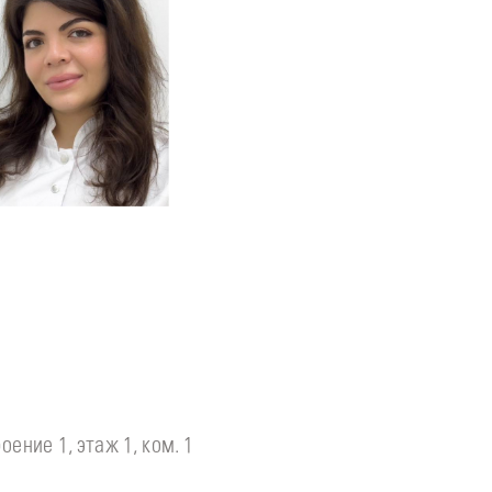
одробнее
о
томатолог-терапевт
Тумасян
Рузанна
оение 1, этаж 1, ком. 1