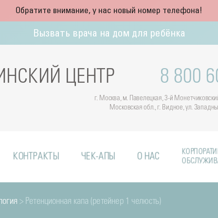
Обратите внимание, у нас новый номер телефона!
Вызвать врача на дом для ребёнка
НСКИЙ ЦЕНТР
8 800 6
г. Москва, м. Павелецкая, 3-й Монетчиковский 
Московская обл., г. Видное, ул. Западн
КОРПОРАТИ
КОНТРАКТЫ
ЧЕК-АПЫ
О НАС
ОБСЛУЖИВ
логия
> Ретенционная капа (ретейнер 1 челюсть)