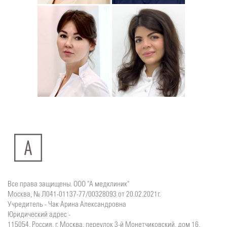
Юлия
Дмитрий
Подробнее
о
Подробнее
о
Стоматолог-хирург
Стоматолог-терапевт
Ситдикова
Тумасян
Алина
Рузанна
Ильясовна
Все права защищены. ООО "А медклиник"
Москва, № Л041-01137-77/00328093 от 20.02.2021г.
Учредитель - Чак Арина Александровна
Юридический адрес -
115054, Россия, г. Москва, переулок 3-й Монетчиковский, дом 16,