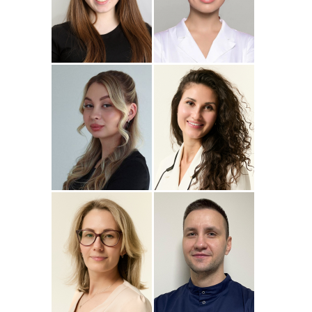
Подробнее
о
Подробнее
о Наталья
Стоматолог-ортопед
Стоматолог-терапевт
Джумаева
Соколовская
Амина
Подробнее
о Полина
Подробнее
о
Стоматолог-терапевт
Стоматолог-терапевт
Соколовская
Прохорова
Анастасия
Подробнее
о
Подробнее
о
Стоматолог-ортодонт
Стоматолог детский
Сейфетдинова
Симонов