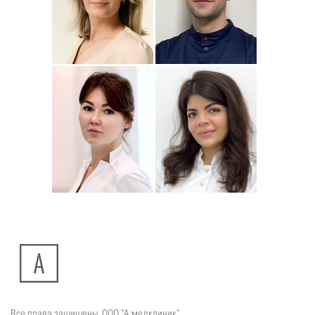
Подробнее
о
Подробнее
о
Стоматолог-ортодонт
Стоматолог детский
Сейфетдинова
Симонов
Юлия
Дмитрий
Подробнее
о
Подробнее
о
Стоматолог-хирург
Стоматолог-терапевт
Ситдикова
Тумасян
Алина
Рузанна
Ильясовна
Все права защищены. ООО "А медклиник"