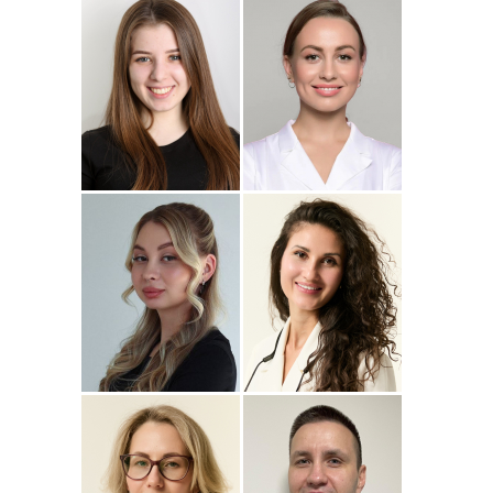
Подробнее
о
Подробнее
о Наталья
Стоматолог-ортопед
Стоматолог-терапевт
Джумаева
Соколовская
Амина
Подробнее
о Полина
Подробнее
о
Стоматолог-терапевт
Стоматолог-терапевт
Соколовская
Прохорова
Анастасия