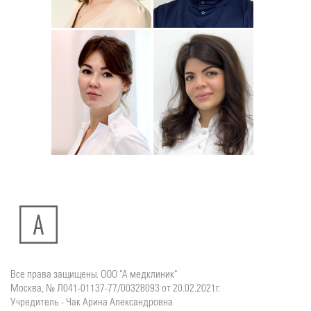
Подробнее
о
Подробнее
о
Стоматолог-ортодонт
Стоматолог детский
Сейфетдинова
Симонов
Юлия
Дмитрий
Подробнее
о
Подробнее
о
Стоматолог-хирург
Стоматолог-терапевт
Ситдикова
Тумасян
Алина
Рузанна
Ильясовна
Все права защищены. ООО "А медклиник"
Москва, № Л041-01137-77/00328093 от 20.02.2021г.
Учредитель - Чак Арина Александровна