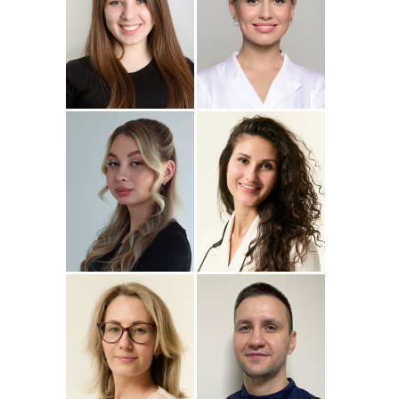
Подробнее
о
Подробнее
о Наталья
Стоматолог-ортопед
Стоматолог-терапевт
Джумаева
Соколовская
Амина
Подробнее
о Полина
Подробнее
о
Стоматолог-терапевт
Стоматолог-терапевт
Соколовская
Прохорова
Анастасия