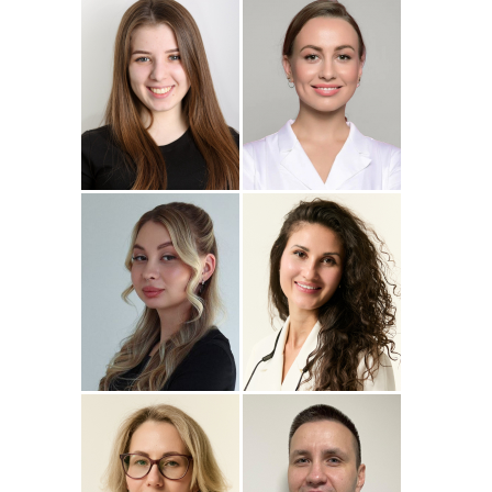
Подробнее
о
Подробнее
о Наталья
Стоматолог-ортопед
Стоматолог-терапевт
Джумаева
Соколовская
Амина
Подробнее
о Полина
Подробнее
о
Стоматолог-терапевт
Стоматолог-терапевт
Соколовская
Прохорова
Анастасия