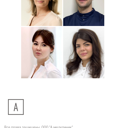
Подробнее
о
Подробнее
о
Стоматолог-ортодонт
Стоматолог детский
Сейфетдинова
Симонов
Юлия
Дмитрий
Подробнее
о
Подробнее
о
Стоматолог-хирург
Стоматолог-терапевт
Ситдикова
Тумасян
Алина
Рузанна
Ильясовна
Все права защищены. ООО "А медклиник"