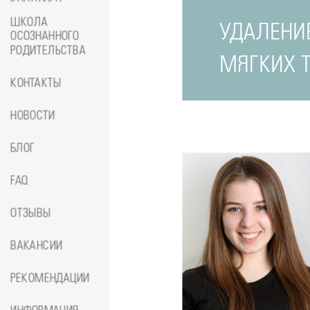
КОНТРАКТЕ
ШКОЛА
УДАЛЕНИ
ОСОЗНАННОГО
РОДИТЕЛЬСТВА
МЯГКИХ Т
КОНТАКТЫ
НОВОСТИ
БЛОГ
FAQ
ОТЗЫВЫ
ВАКАНСИИ
РЕКОМЕНДАЦИИ
Подробнее
о
Стоматолог-ортопед
Джумае