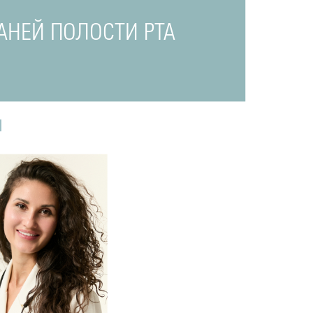
АНЕЙ ПОЛОСТИ РТА
И
одробнее
о
томатолог-терапевт
Прохорова