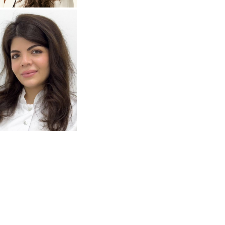
Анастасия
одробнее
о
томатолог-терапевт
Тумасян
Рузанна