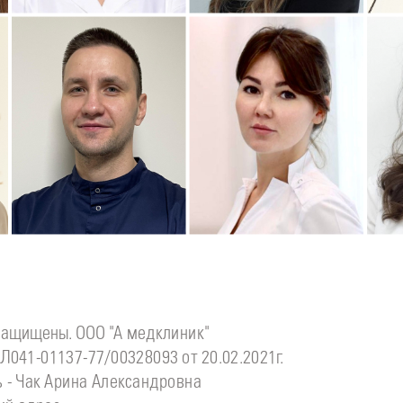
Подробнее
о
Подробнее
о
П
Стоматолог детский
Стоматолог-хирург
С
инова
Симонов
Ситдикова
Дмитрий
Алина
Ильясовна
защищены. ООО "А медклиник"
Л041-01137-77/00328093 от 20.02.2021г.
 - Чак Арина Александровна