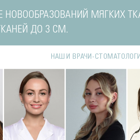
Е НОВООБРАЗОВАНИЙ МЯГКИХ ТК
КАНЕЙ ДО 3 СМ.
НАШИ ВРАЧИ-СТОМАТОЛОГ
Подробнее
о Наталья
Подробнее
о Полина
П
Стоматолог-терапевт
Стоматолог-терапевт
С
ва
Соколовская
Соколовская