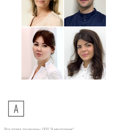
Подробнее
о
Подробнее
о
Стоматолог-ортодонт
Стоматолог детский
Сейфетдинова
Симонов
Юлия
Дмитрий
Подробнее
о
Подробнее
о
Стоматолог-хирург
Стоматолог-терапевт
Ситдикова
Тумасян
Алина
Рузанна
Ильясовна
Все права защищены. ООО "А медклиник"