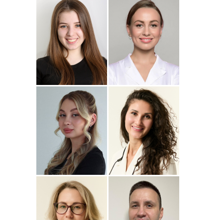
Подробнее
о
Подробнее
о Наталья
Стоматолог-ортопед
Стоматолог-терапевт
Джумаева
Соколовская
Амина
Подробнее
о Полина
Подробнее
о
Стоматолог-терапевт
Стоматолог-терапевт
Соколовская
Прохорова
Анастасия