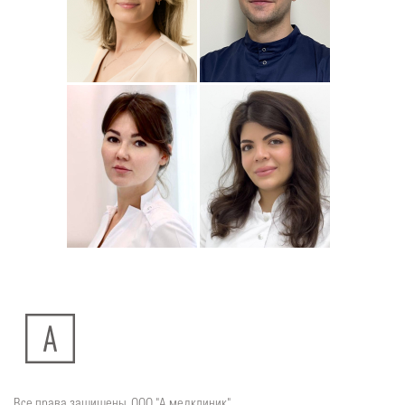
Подробнее
о
Подробнее
о
Стоматолог-ортодонт
Стоматолог детский
Сейфетдинова
Симонов
Юлия
Дмитрий
Подробнее
о
Подробнее
о
Стоматолог-хирург
Стоматолог-терапевт
Ситдикова
Тумасян
Алина
Рузанна
Ильясовна
Все права защищены. ООО "А медклиник"