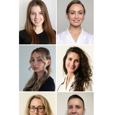
Подробнее
о
Подробнее
о Наталья
Стоматолог-ортопед
Стоматолог-терапевт
Джумаева
Соколовская
Амина
Подробнее
о Полина
Подробнее
о
Стоматолог-терапевт
Стоматолог-терапевт
Соколовская
Прохорова
Анастасия