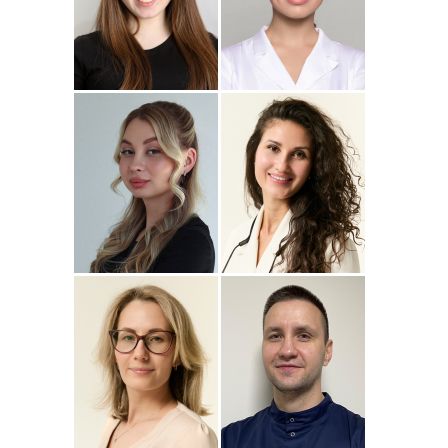
Подробнее
о
Подробнее
о Наталья
Стоматолог-ортопед
Стоматолог-терапевт
Джумаева
Соколовская
Амина
Подробнее
о Полина
Подробнее
о
Стоматолог-терапевт
Стоматолог-терапевт
Соколовская
Прохорова
Анастасия
Подробнее
о
Подробнее
о
Стоматолог-ортодонт
Стоматолог детский
Сейфетдинова
Симонов