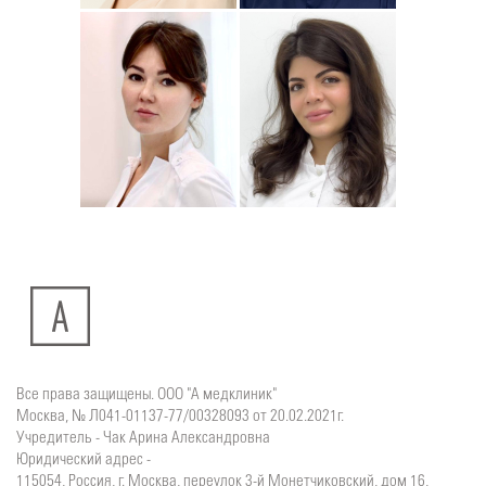
Юлия
Дмитрий
Подробнее
о
Подробнее
о
Стоматолог-хирург
Стоматолог-терапевт
Ситдикова
Тумасян
Алина
Рузанна
Ильясовна
Все права защищены. ООО "А медклиник"
Москва, № Л041-01137-77/00328093 от 20.02.2021г.
Учредитель - Чак Арина Александровна
Юридический адрес -
115054, Россия, г. Москва, переулок 3-й Монетчиковский, дом 16,