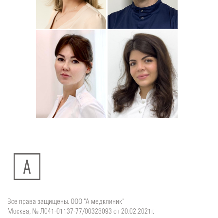
Подробнее
о
Подробнее
о
Стоматолог-ортодонт
Стоматолог детский
Сейфетдинова
Симонов
Юлия
Дмитрий
Подробнее
о
Подробнее
о
Стоматолог-хирург
Стоматолог-терапевт
Ситдикова
Тумасян
Алина
Рузанна
Ильясовна
Все права защищены. ООО "А медклиник"
Москва, № Л041-01137-77/00328093 от 20.02.2021г.