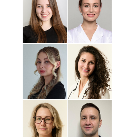
Подробнее
о
Подробнее
о Наталья
Стоматолог-ортопед
Стоматолог-терапевт
Джумаева
Соколовская
Амина
Подробнее
о Полина
Подробнее
о
Стоматолог-терапевт
Стоматолог-терапевт
Соколовская
Прохорова
Анастасия