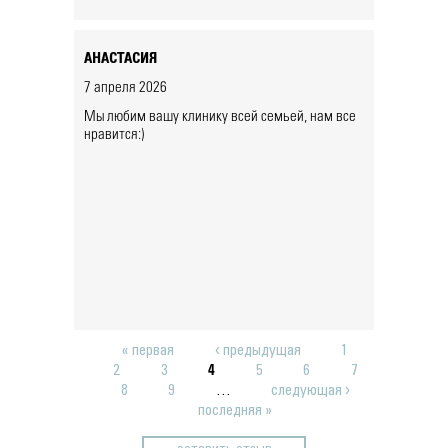
АНАСТАСИЯ
7 апреля 2026
Мы любим вашу клинику всей семьей, нам все
нравится:)
« первая
‹ предыдущая
1
Страницы
2
3
4
5
6
7
8
9
…
следующая ›
последняя »