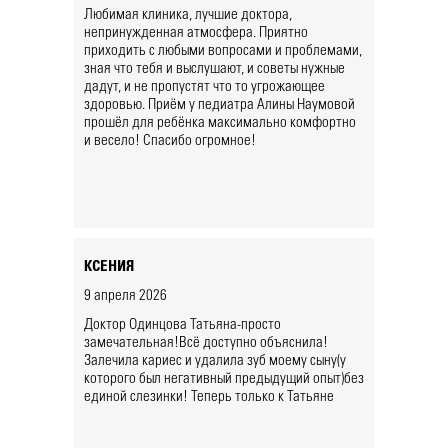
Любимая клиника, лучшие доктора,
непринужденная атмосфера. Приятно
приходить с любыми вопросами и проблемами,
зная что тебя и выслушают, и советы нужные
дадут, и не пропустят что то угрожающее
здоровью. Приём у педиатра Алины Наумовой
прошёл для ребёнка максимально комфортно
и весело! Спасибо огромное!
КСЕНИЯ
9 апреля 2026
Доктор Одинцова Татьяна-просто
замечательная!Всё доступно объяснила!
Залечила кариес и удалила зуб моему сыну(у
которого был негативный предыдущий опыт)без
единой слезинки! Теперь только к Татьяне