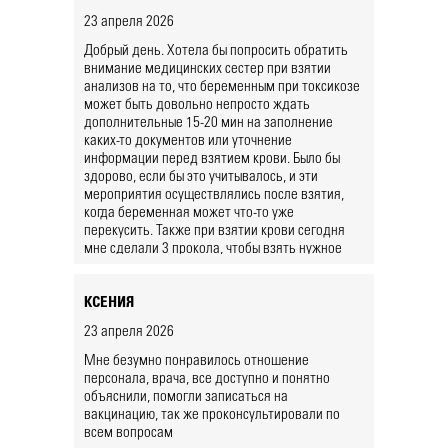
23 апреля 2026
Добрый день. Хотела бы попросить обратить
внимание медицинских сестер при взятии
анализов на то, что беременным при токсикозе
может быть довольно непросто ждать
дополнительные 15-20 мин на заполнение
каких-то документов или уточнение
информации перед взятием крови. Было бы
здорово, если бы это учитывалось, и эти
мероприятия осуществлялись после взятия,
когда беременная может что-то уже
перекусить. Также при взятии крови сегодня
мне сделали 3 прокола, чтобы взять нужное
количество, после этого остались очень
сильные болевые ощущения в местах взятия и
синяки. Возможно, дело в том, что у меня было
КСЕНИЯ
низкое давление, но как-то весь процесс
23 апреля 2026
взятия не выглядел так, что всё под контролем,
что безусловно вызывало тревогу, так как такое
Мне безумно понравилось отношение
было впервые.
персонала, врача, все доступно и понятно
объяснили, помогли записаться на
вакцинацию, так же проконсультировали по
всем вопросам